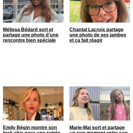
Mélissa Bédard sort et
Chantal Lacroix partage
partage une photo d’une
une photo de ses jambes
rencontre bien spéciale
et ça fait réagir
Emily Bégin montre son
Marie-Mai sort et partage
look chic pour une soirée
un rare moment entre son