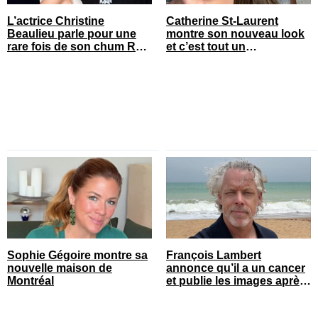
L’actrice Christine
Catherine St-Laurent
Beaulieu parle pour une
montre son nouveau look
rare fois de son chum Roy
et c’est tout un
Dupuis
changement
Sophie Gégoire montre sa
François Lambert
nouvelle maison de
annonce qu’il a un cancer
Montréal
et publie les images après
son opération