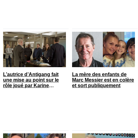
L’autrice d’Antigang fait
La mère des enfants de
une mise au point sur le
Marc Messier est en colère
rôle joué par Karine
et sort publiquement
Gonthier-Hyndman dans la
série