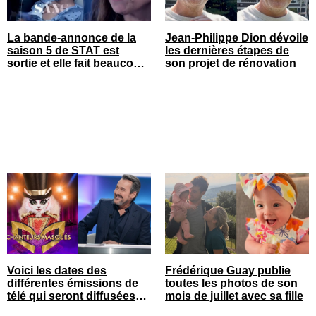
La bande-annonce de la
Jean-Philippe Dion dévoile
saison 5 de STAT est
les dernières étapes de
sortie et elle fait beaucoup
son projet de rénovation
réagir
Voici les dates des
Frédérique Guay publie
différentes émissions de
toutes les photos de son
télé qui seront diffusées
mois de juillet avec sa fille
bientôt