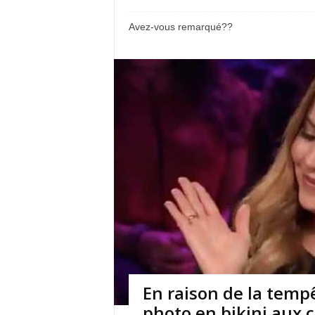
Avez-vous remarqué??
En raison de la tempê
photo en bikini aux c