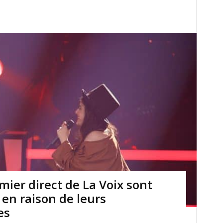
mier direct de La Voix sont
en raison de leurs
es