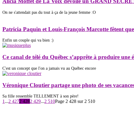
Alicia Moffet de La Voix dévoile un GRAND SECRE
On ne s'attendait pas du tout à ça de la jeune femme :O
Patricia Paquin et Louis-François Marcotte fêtent 
Enfin un couple qui va bien :)
Ce canal de télé du Québec s’apprête à produire
C'est un concept que l'on a jamais vu au Québec encore
Véronique Cloutier partage une photo de ses vacanc
Sa fille ressemble TELLEMENT à son père!
1
...
2 427
2 428
2 429
...
2 510
Page 2 428 sur 2 510