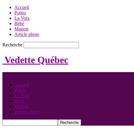
Accueil
Potins
La Voix
Bébé
Maison
Article photo
Recherche
Vedette Québec
Accueil
Potins
La Voix
Bébé
Maison
Article photo