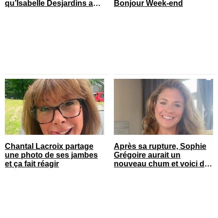
qu’Isabelle Desjardins a
Bonjour Week-end
retrouvé l’amour
Chantal Lacroix partage
Après sa rupture, Sophie
une photo de ses jambes
Grégoire aurait un
et ça fait réagir
nouveau chum et voici de
qui il s’agit