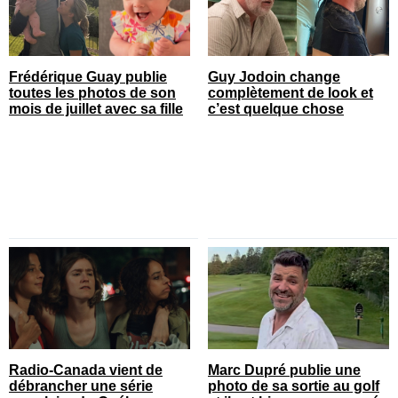
Frédérique Guay publie
Guy Jodoin change
toutes les photos de son
complètement de look et
mois de juillet avec sa fille
c’est quelque chose
Radio-Canada vient de
Marc Dupré publie une
débrancher une série
photo de sa sortie au golf