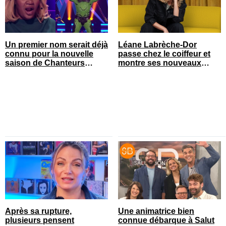
Un premier nom serait déjà
Léane Labrèche-Dor
connu pour la nouvelle
passe chez le coiffeur et
saison de Chanteurs
montre ses nouveaux
masqués
cheveux
Après sa rupture,
Une animatrice bien
plusieurs pensent
connue débarque à Salut