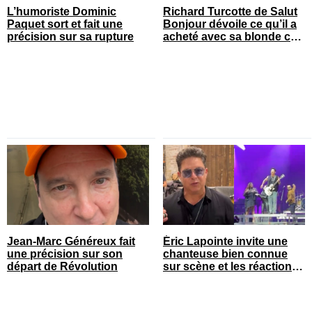
L’humoriste Dominic
Richard Turcotte de Salut
Paquet sort et fait une
Bonjour dévoile ce qu’il a
précision sur sa rupture
acheté avec sa blonde cet
été
Jean-Marc Généreux fait
Éric Lapointe invite une
une précision sur son
chanteuse bien connue
départ de Révolution
sur scène et les réactions
sont nombreuses