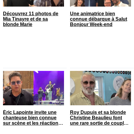
Découvrez 11 photos de
Une animatrice bien
Mia Tinayre et de sa
connue débarque à Salut
blonde Marie
Bonjour Week-end
Éric Lapointe invite une
Roy Dupuis et sa blonde
chanteuse bien connue
Christine Beaulieu font
sur scène et les réactions
une rare sortie de couple
sont nombreuses
sur le tapis rouge