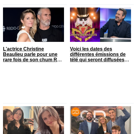
L’actrice Christine
Voici les dates des
Beaulieu parle pour une
différentes émissions de
rare fois de son chum Roy
télé qui seront diffusées
Dupuis
bientôt