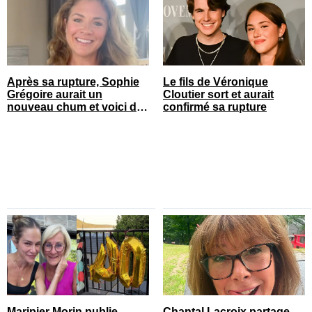
Après sa rupture, Sophie
Le fils de Véronique
Grégoire aurait un
Cloutier sort et aurait
nouveau chum et voici de
confirmé sa rupture
qui il s’agit
Maripier Morin publie
Chantal Lacroix partage