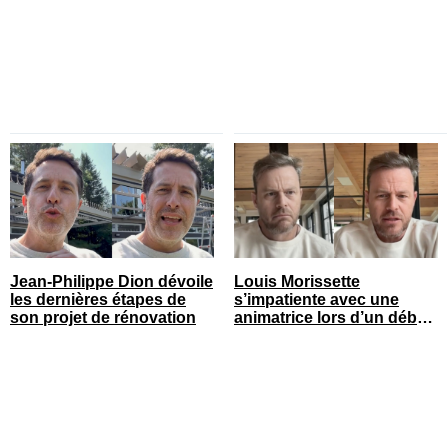
célébrer leur 1 an de
couple
Jean-Philippe Dion dévoile
Louis Morissette
les dernières étapes de
s’impatiente avec une
son projet de rénovation
animatrice lors d’un débat
tendu