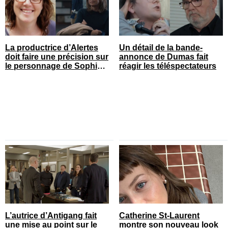
La productrice d’Alertes
Un détail de la bande-
doit faire une précision sur
annonce de Dumas fait
le personnage de Sophie
réagir les téléspectateurs
Prégent
L’autrice d’Antigang fait
Catherine St-Laurent
une mise au point sur le
montre son nouveau look