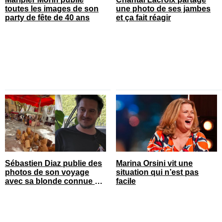
toutes les images de son
une photo de ses jambes
party de fête de 40 ans
et ça fait réagir
Sébastien Diaz publie des
Marina Orsini vit une
photos de son voyage
situation qui n’est pas
avec sa blonde connue en
facile
France