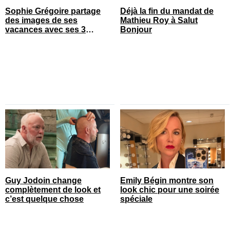
Sophie Grégoire partage
Déjà la fin du mandat de
des images de ses
Mathieu Roy à Salut
vacances avec ses 3
Bonjour
enfants
Guy Jodoin change
Emily Bégin montre son
complètement de look et
look chic pour une soirée
c’est quelque chose
spéciale