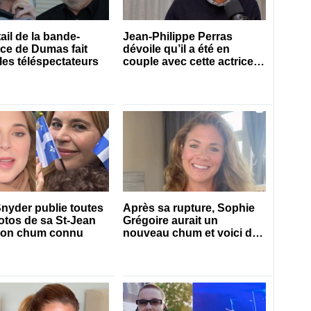
ail de la bande-
Jean-Philippe Perras
ce de Dumas fait
dévoile qu’il a été en
 les téléspectateurs
couple avec cette actrice
connue du Québec
Snyder publie toutes
Après sa rupture, Sophie
otos de sa St-Jean
Grégoire aurait un
son chum connu
nouveau chum et voici de
qui il s’agit