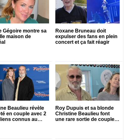
e Gégoire montre sa
Roxane Bruneau doit
lle maison de
expulser des fans en plein
éal
concert et ça fait réagir
ine Beaulieu révèle
Roy Dupuis et sa blonde
été en couple avec 2
Christine Beaulieu font
iens connus au
une rare sortie de couple
c
sur le tapis rouge