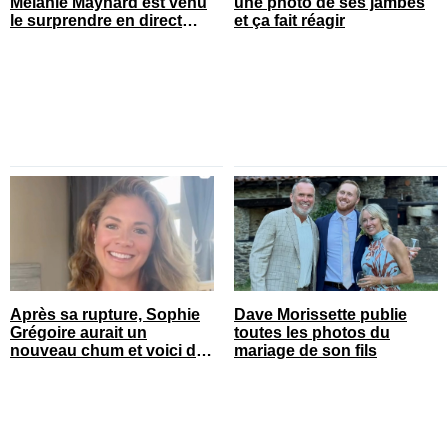
Mélanie Maynard est venu
une photo de ses jambes
le surprendre en direct
et ça fait réagir
pour ses 50 ans
Après sa rupture, Sophie
Dave Morissette publie
Grégoire aurait un
toutes les photos du
nouveau chum et voici de
mariage de son fils
qui il s’agit