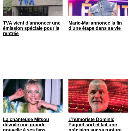
TVA vient d’annoncer une
Marie-Mai annonce la fin
émission spéciale pour la
d’une étape dans sa vie
rentrée
La chanteuse Mitsou
L’humoriste Dominic
dévoile une grande
Paquet sort et fait une
nouvelle à ses fans
précision sur sa rupture