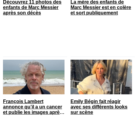
Découvrez 11 photos des
La mère des enfants de
enfants de Marc Messier
Marc Messier est en colère
après son décès
et sort publiquement
François Lambert
Emily Bégin fait réagir
annonce qu’il a un cancer
avec ses différents looks
et publie les images après
sur scène
son opération