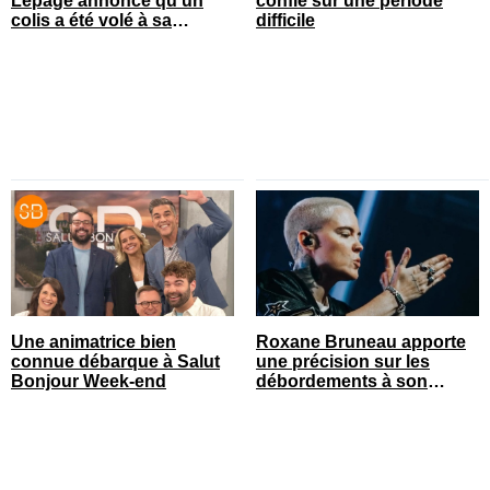
Lepage annonce qu’un
confie sur une période
colis a été volé à sa
difficile
maison
Une animatrice bien
Roxane Bruneau apporte
connue débarque à Salut
une précision sur les
Bonjour Week-end
débordements à son
spectacle