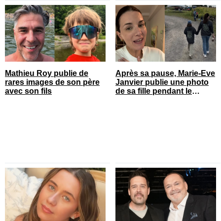
Mathieu Roy publie de
Après sa pause, Marie-Eve
rares images de son père
Janvier publie une photo
avec son fils
de sa fille pendant le
spectacle et c’est quelque
chose