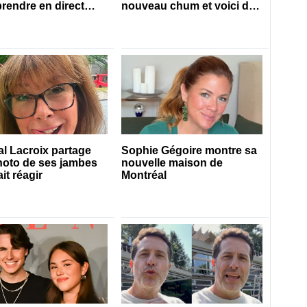
prendre en direct
nouveau chum et voici de
es 50 ans
qui il s’agit
l Lacroix partage
Sophie Gégoire montre sa
hoto de ses jambes
nouvelle maison de
ait réagir
Montréal