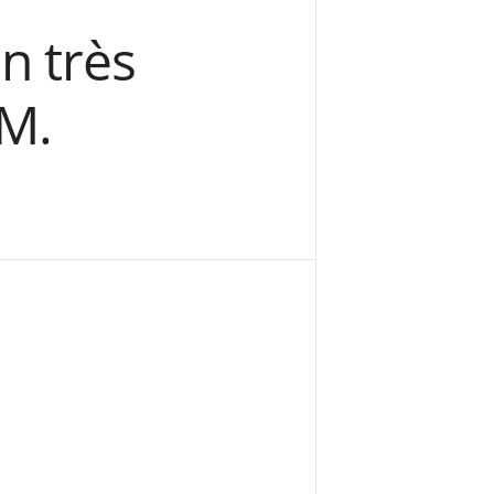
on très
 M.