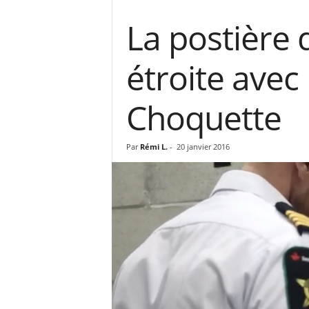
La postière d
étroite avec 
Choquette
Par
Rémi L.
-
20 janvier 2016