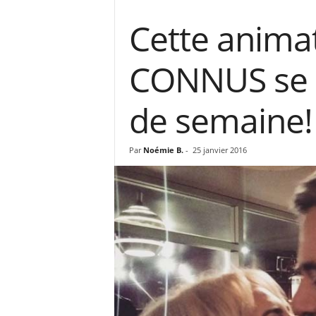
Cette anima
CONNUS se s
de semaine!
Par
Noémie B.
-
25 janvier 2016