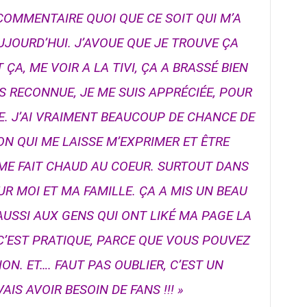
COMMENTAIRE QUOI QUE CE SOIT QUI M’A
JOURD’HUI. J’AVOUE QUE JE TROUVE ÇA
 ÇA, ME VOIR A LA TIVI, ÇA A BRASSÉ BIEN
IS RECONNUE, JE ME SUIS APPRÉCIÉE, POUR
IE. J’AI VRAIMENT BEAUCOUP DE CHANCE DE
ON QUI ME LAISSE M’EXPRIMER ET ÊTRE
ME FAIT CHAUD AU COEUR. SURTOUT DANS
UR MOI ET MA FAMILLE. ÇA A MIS UN BEAU
AUSSI AUX GENS QUI ONT LIKÉ MA PAGE LA
C’EST PRATIQUE, PARCE QUE VOUS POUVEZ
ON. ET…. FAUT PAS OUBLIER, C’EST UN
VAIS AVOIR BESOIN DE FANS !!! »