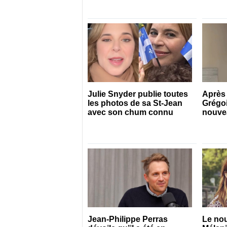
Julie Snyder publie toutes
Après 
les photos de sa St-Jean
Grégoi
avec son chum connu
nouvea
qui il 
Jean-Philippe Perras
Le no