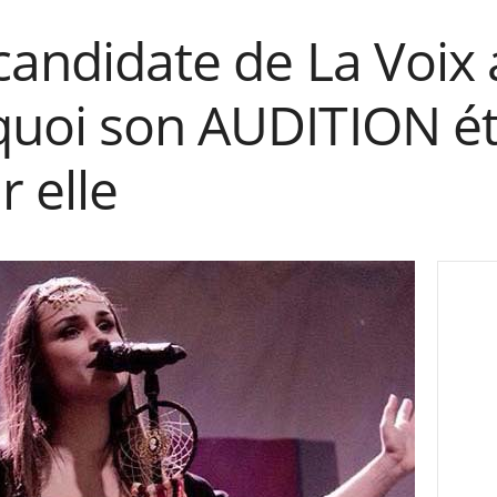
 candidate de La Voix
uoi son AUDITION éta
r elle