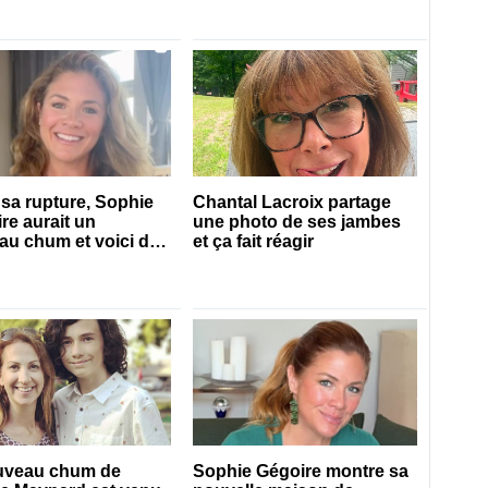
sa rupture, Sophie
Chantal Lacroix partage
re aurait un
une photo de ses jambes
u chum et voici de
et ça fait réagir
s’agit
uveau chum de
Sophie Gégoire montre sa