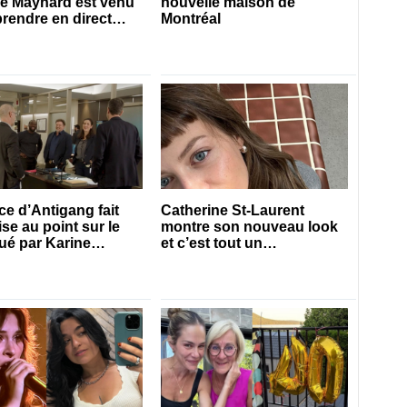
ie Maynard est venu
nouvelle maison de
prendre en direct
Montréal
es 50 ans
ice d’Antigang fait
Catherine St-Laurent
se au point sur le
montre son nouveau look
oué par Karine
et c’est tout un
ier-Hyndman dans la
changement