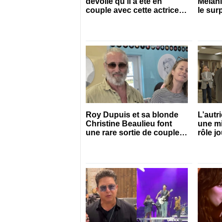
dévoile qu’il a été en
Mélan
couple avec cette actrice
le sur
connue du Québec
pour s
Roy Dupuis et sa blonde
L’autr
Christine Beaulieu font
une mi
une rare sortie de couple
rôle j
sur le tapis rouge
Gonth
série