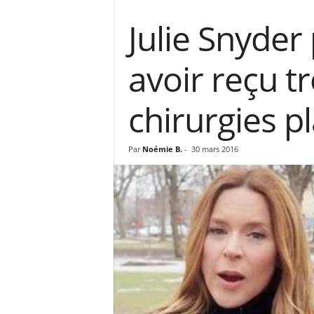
Julie Snyder
avoir reçu 
chirurgies p
Par
Noémie B.
-
30 mars 2016