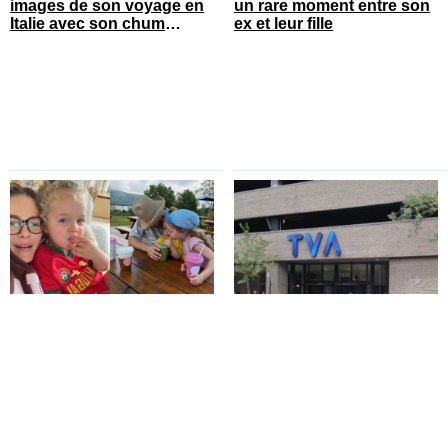
images de son voyage en
un rare moment entre son
Italie avec son chum
ex et leur fille
connu
Maripier Morin publie
TVA vient d’annoncer une
toutes les photos de ses
émission spéciale pour la
enfants en vacances
rentrée
You can close this ad in 5 seconds