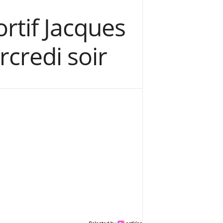
rtif Jacques
credi soir