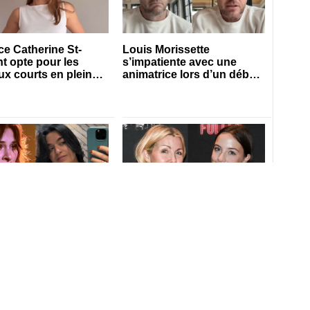
ice Catherine St-
Louis Morissette
t opte pour les
s’impatiente avec une
x courts en pleine
animatrice lors d’un débat
 estivale
tendu
e Sansregret sort et
La fille de Véronique
 tout un message à
Cloutier devient blonde et
nayre
publie les photos