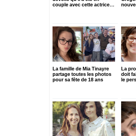
couple avec cette actrice
nouvea
connue du Québec
qui il 
La famille de Mia Tinayre
La pro
partage toutes les photos
doit f
pour sa fête de 18 ans
le pe
Prége