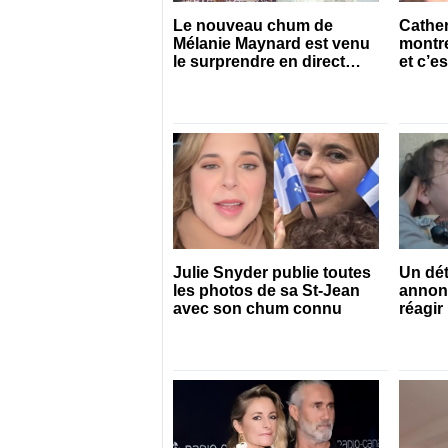
Le nouveau chum de
Cather
Mélanie Maynard est venu
montr
le surprendre en direct
et c’es
pour ses 50 ans
chang
Julie Snyder publie toutes
Un dét
les photos de sa St-Jean
annon
avec son chum connu
réagir