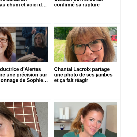
u chum et voici de
confirmé sa rupture
s’agit
ductrice d’Alertes
Chantal Lacroix partage
aire une précision sur
une photo de ses jambes
rsonnage de Sophie
et ça fait réagir
nt