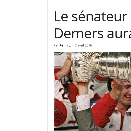
Le sénateur
Demers aurai
Par
Rémi L.
-
7 avril 2016