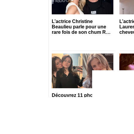
L’actrice Christine
L’actr
Beaulieu parle pour une
Lauren
rare fois de son chum Roy
cheveu
Dupuis
saison
Découvrez 11 photos de
Katrin
Mia Tinayre et de sa
envoie
blonde Marie
Mia Ti