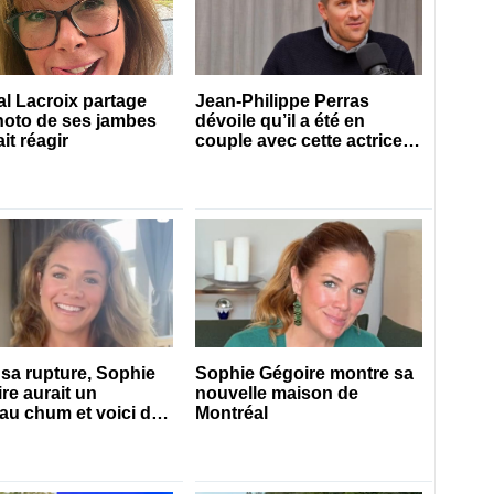
l Lacroix partage
Jean-Philippe Perras
hoto de ses jambes
dévoile qu’il a été en
ait réagir
couple avec cette actrice
connue du Québec
sa rupture, Sophie
Sophie Gégoire montre sa
re aurait un
nouvelle maison de
u chum et voici de
Montréal
s’agit