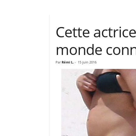
Cette actric
monde conna
Par
Rémi L.
-
15 juin 2016