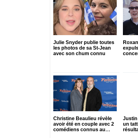
Julie Snyder publie toutes
Roxan
les photos de sa St-Jean
expuls
avec son chum connu
concert
Christine Beaulieu révèle
Justin
avoir été en couple avec 2
un tat
comédiens connus au
résult
Québec