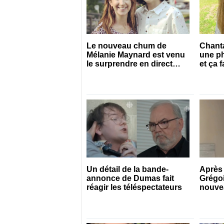
Le nouveau chum de
Chanta
Mélanie Maynard est venu
une p
le surprendre en direct
et ça f
pour ses 50 ans
Un détail de la bande-
Après 
annonce de Dumas fait
Grégoi
réagir les téléspectateurs
nouvea
qui il 