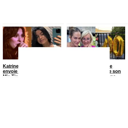
Katrine Sansregret sort et
Maripier Morin publie
envoie tout un message à
toutes les images de son
Mia Tinayre
party de fête de 40 ans
You can close this ad in 5 seconds