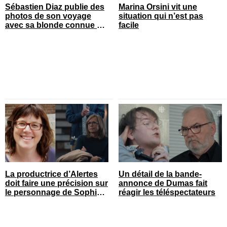
Sébastien Diaz publie des
Marina Orsini vit une
photos de son voyage
situation qui n’est pas
avec sa blonde connue en
facile
France
La productrice d’Alertes
Un détail de la bande-
doit faire une précision sur
annonce de Dumas fait
le personnage de Sophie
réagir les téléspectateurs
Prégent