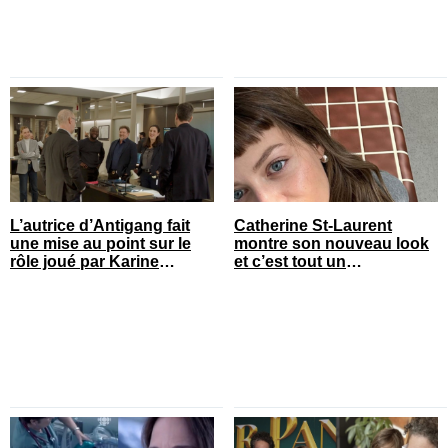
L’autrice d’Antigang fait
Catherine St-Laurent
une mise au point sur le
montre son nouveau look
rôle joué par Karine
et c’est tout un
Gonthier-Hyndman dans la
changement
série