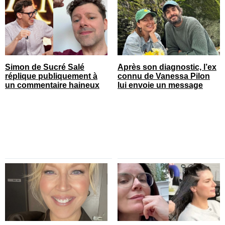
Simon de Sucré Salé
Après son diagnostic, l’ex
réplique publiquement à
connu de Vanessa Pilon
un commentaire haineux
lui envoie un message