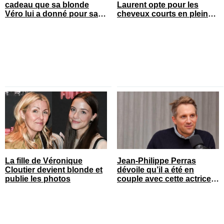
cadeau que sa blonde
Laurent opte pour les
Véro lui a donné pour sa
cheveux courts en pleine
fête
saison estivale
La fille de Véronique
Jean-Philippe Perras
Cloutier devient blonde et
dévoile qu’il a été en
publie les photos
couple avec cette actrice
connue du Québec