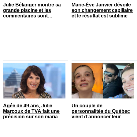
Julie Bélanger montre sa
Marie-Ève Janvier dévoile
grande piscine et les
son changement capillaire
commentaires sont
et le résultat est sublime
nombreux
Âgée de 49 ans, Julie
Un couple de
Marcoux de TVA fait une
personnalités du Québec
précision sur son mariage
vient d’annoncer leur
cet été
rupture après 7 ans