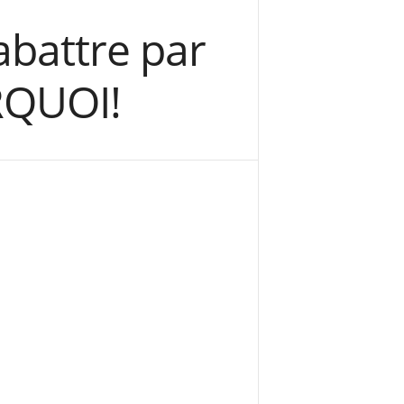
abattre par
RQUOI!