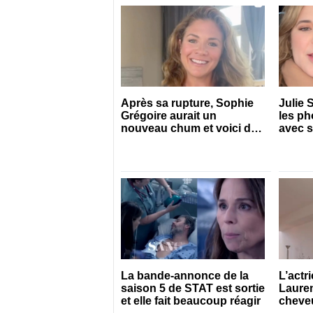
Après sa rupture, Sophie
Julie 
Grégoire aurait un
les ph
nouveau chum et voici de
avec 
qui il s’agit
La bande-annonce de la
L’actr
saison 5 de STAT est sortie
Lauren
et elle fait beaucoup réagir
cheveu