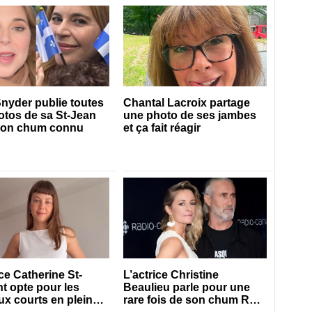
Snyder publie toutes
Chantal Lacroix partage
otos de sa St-Jean
une photo de ses jambes
son chum connu
et ça fait réagir
ice Catherine St-
L’actrice Christine
t opte pour les
Beaulieu parle pour une
x courts en pleine
rare fois de son chum Roy