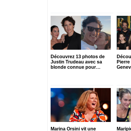
saison
Découvrez 13 photos de
Décou
Justin Trudeau avec sa
Pierre
blonde connue pour
Genev
célébrer leur 1 an de
couple
Marina Orsini vit une
Maripi