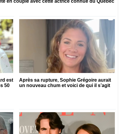
 été en couple avec cette actrice connue du Québec
rd est
Après sa rupture, Sophie Grégoire aurait
es 50
un nouveau chum et voici de qui il s’agit