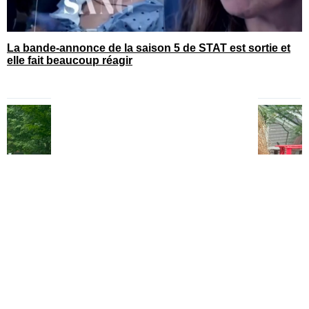
La bande-annonce de la saison 5 de STAT est sortie et
elle fait beaucoup réagir
You can close this ad in 5 seconds
Chantal Lacroix partage une photo de ses jambes et ça
fait réagir