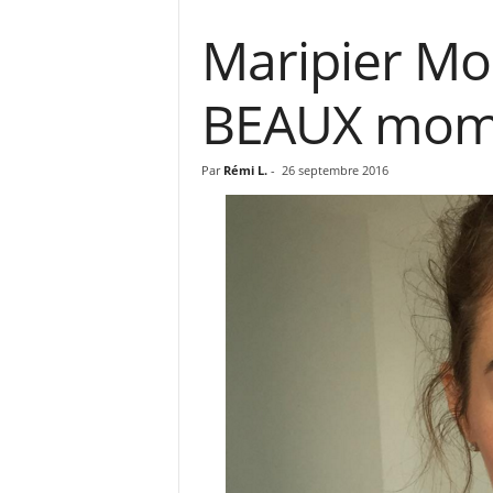
Maripier Mo
BEAUX momen
Par
Rémi L.
-
26 septembre 2016