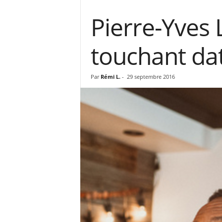
Pierre-Yves 
touchant da
Par
Rémi L.
-
29 septembre 2016