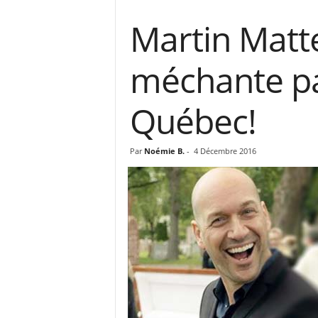
Martin Matte
méchante pa
Québec!
Par
Noémie B.
-
4 Décembre 2016