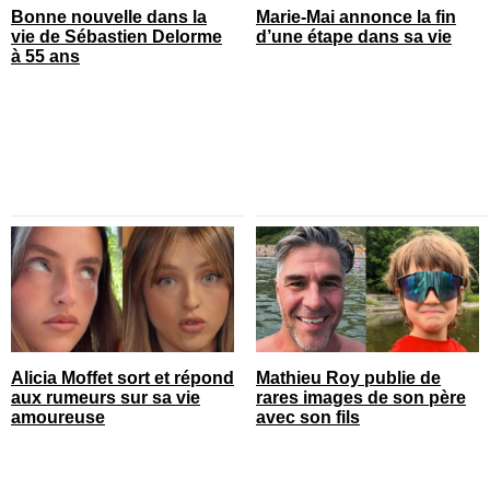
Bonne nouvelle dans la
Marie-Mai annonce la fin
vie de Sébastien Delorme
d’une étape dans sa vie
à 55 ans
Alicia Moffet sort et répond
Mathieu Roy publie de
aux rumeurs sur sa vie
rares images de son père
amoureuse
avec son fils