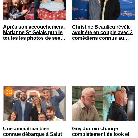
Après son accouchement,
Christine Beaulieu révèle
Marianne St-Gelais publie
avoir été en couple avec 2
toutes les photos de ses
comédiens connus au
vacances en famille
Québec
Une animatrice bien
Guy Jodoin change
connue débarque à Salut
complètement de look et