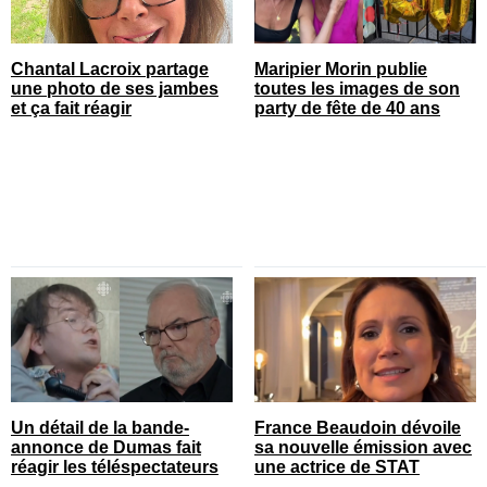
Chantal Lacroix partage
Maripier Morin publie
une photo de ses jambes
toutes les images de son
et ça fait réagir
party de fête de 40 ans
Un détail de la bande-
France Beaudoin dévoile
annonce de Dumas fait
sa nouvelle émission avec
réagir les téléspectateurs
une actrice de STAT