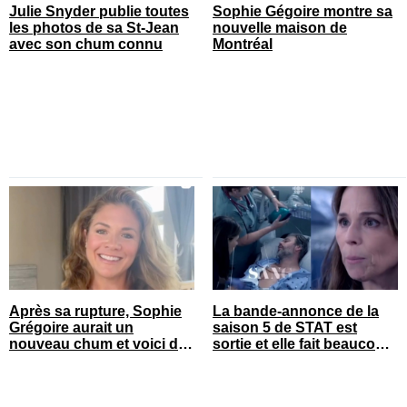
Julie Snyder publie toutes
Sophie Gégoire montre sa
les photos de sa St-Jean
nouvelle maison de
avec son chum connu
Montréal
Après sa rupture, Sophie
La bande-annonce de la
Grégoire aurait un
saison 5 de STAT est
nouveau chum et voici de
sortie et elle fait beaucoup
qui il s’agit
réagir