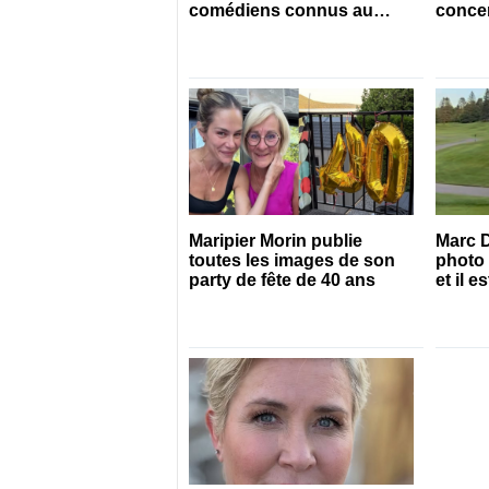
comédiens connus au
concert
Québec
Maripier Morin publie
Marc D
toutes les images de son
photo 
party de fête de 40 ans
et il 