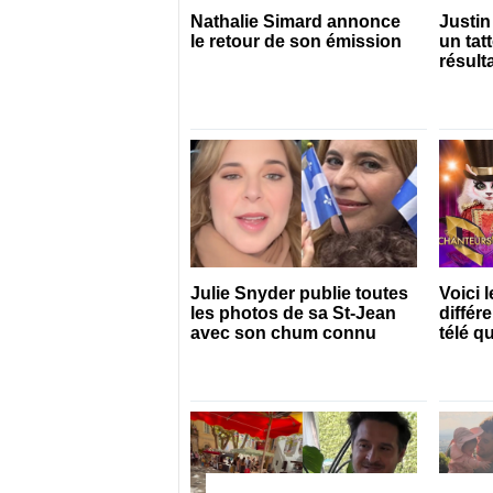
Nathalie Simard annonce
Justin
le retour de son émission
un tat
résult
Julie Snyder publie toutes
Voici 
les photos de sa St-Jean
différ
avec son chum connu
télé q
bientô