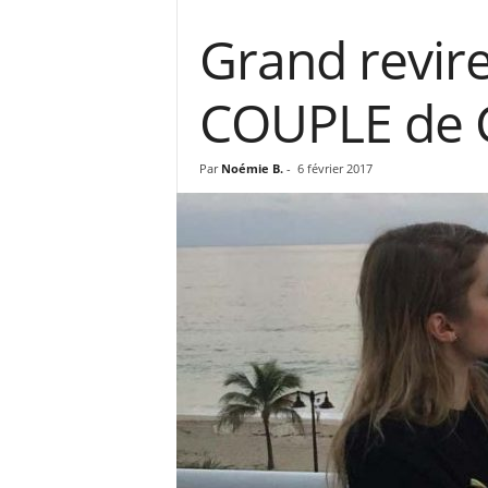
Grand revire
COUPLE de C
Par
Noémie B.
-
6 février 2017