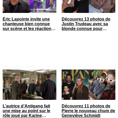
Éric Lapointe invite une
Découvrez 13 photos de
chanteuse bien connue
Justin Trudeau avec sa
sur scène et les réactions
blonde connue pour
sont nombreuses
célébrer leur 1 an de
couple
L’autrice d’Antigang fait
Découvrez 11 photos de
une mise au point sur le
Pierre le nouveau chum de
rôle joué par Karine
Geneviève Schmidt