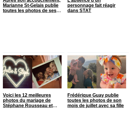
Après son accouchement,
L’absence d’un
Marianne St-Gelais publie
personnage fait réagir
toutes les photos de ses
dans STAT
vacances en famille
Voici les 12 meilleures
Frédérique Guay publie
photos du mariage de
toutes les photos de son
Stéphane Rousseau et
mois de juillet avec sa fille
Julie Perreault