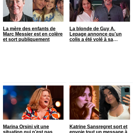
La mère des enfants de
La blonde de Guy A.
Marc Messier est en colère
Lepage annonce qu’un
et sort publiquement
colis a été volé à sa
maison
Marina Orsini vit une
Katrine Sansregret sort et
situation qui n’est pas
envoie tout un message à