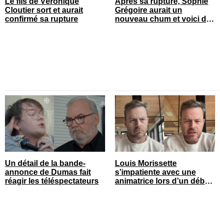
Le fils de Véronique
Après sa rupture, Sophie
Cloutier sort et aurait
Grégoire aurait un
confirmé sa rupture
nouveau chum et voici de
qui il s’agit
Un détail de la bande-
Louis Morissette
annonce de Dumas fait
s’impatiente avec une
réagir les téléspectateurs
animatrice lors d’un débat
tendu