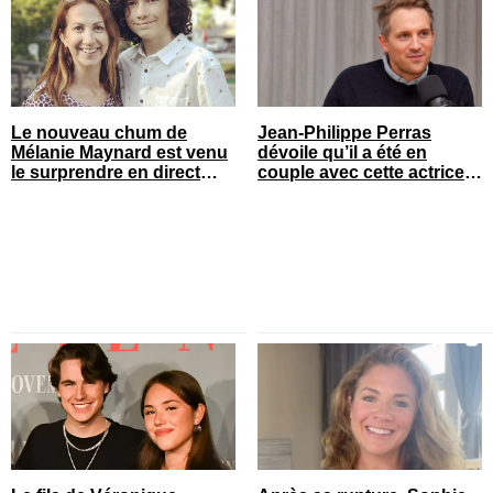
Le nouveau chum de
Jean-Philippe Perras
Mélanie Maynard est venu
dévoile qu’il a été en
le surprendre en direct
couple avec cette actrice
pour ses 50 ans
connue du Québec