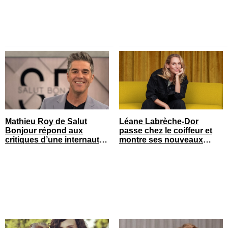
Mathieu Roy de Salut
Léane Labrèche-Dor
Bonjour répond aux
passe chez le coiffeur et
critiques d’une internaute
montre ses nouveaux
et ça fait réagir
cheveux