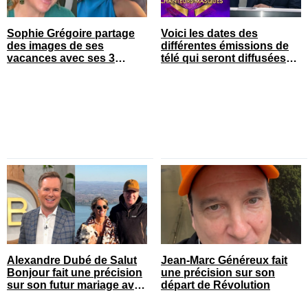
Sophie Grégoire partage
Voici les dates des
des images de ses
différentes émissions de
vacances avec ses 3
télé qui seront diffusées
enfants
bientôt
Alexandre Dubé de Salut
Jean-Marc Généreux fait
Bonjour fait une précision
une précision sur son
sur son futur mariage avec
départ de Révolution
sa blonde