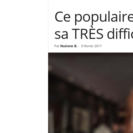
Ce populair
sa TRÈS diffi
Par
Noémie B.
-
9 février 2017