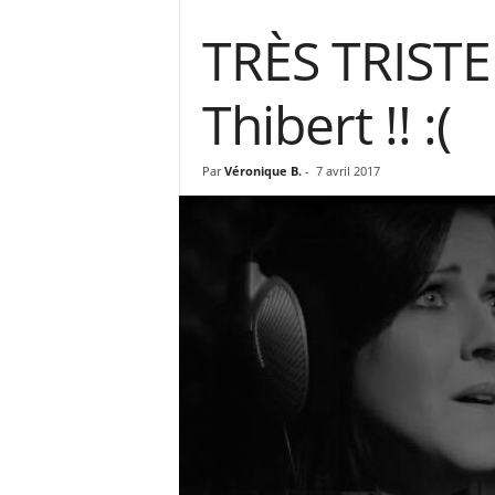
TRÈS TRISTE
Thibert !! :(
Par
Véronique B.
-
7 avril 2017