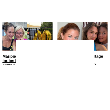
Maripier Morin publie
Sophie Grégoire partage
toutes les images de son
des images de ses
party de fête de 40 ans
vacances avec ses 3
enfants
You can close this ad in 5 seconds