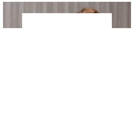
You can close this ad in 5 seconds
Jean-Philippe Perras dévoile qu’il a été en couple avec
cette actrice connue du Québec