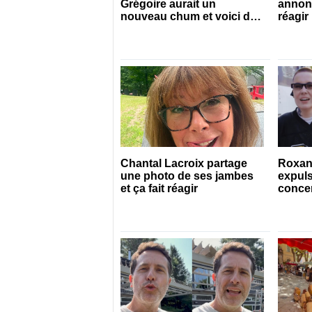
Grégoire aurait un
annon
nouveau chum et voici de
réagir
qui il s’agit
Chantal Lacroix partage
Roxan
une photo de ses jambes
expuls
et ça fait réagir
concert