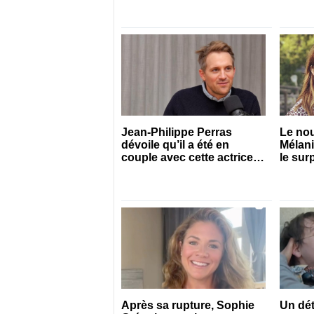
Jean-Philippe Perras
Le no
dévoile qu’il a été en
Mélan
couple avec cette actrice
le sur
connue du Québec
pour s
Après sa rupture, Sophie
Un dét