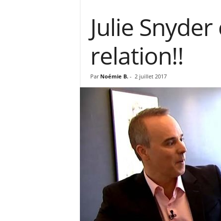
Julie Snyde
relation!!
Par
Noémie B.
-
2 juillet 2017