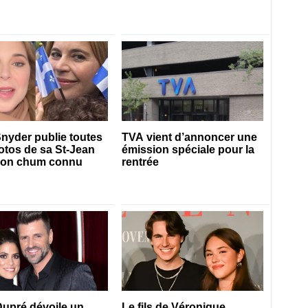
Snyder publie toutes
TVA vient d’annoncer une
otos de sa St-Jean
émission spéciale pour la
son chum connu
rentrée
upré dévoile un
Le fils de Véronique