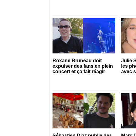
qui il s’agit
Roxane Bruneau doit
Julie 
expulser des fans en plein
les ph
concert et ça fait réagir
avec 
Sébastien Diaz publie des
Marc D