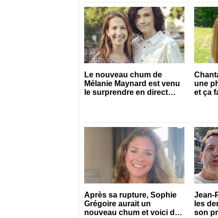
Le nouveau chum de
Chanta
Mélanie Maynard est venu
une p
le surprendre en direct
et ça f
pour ses 50 ans
Après sa rupture, Sophie
Jean-P
Grégoire aurait un
les de
nouveau chum et voici de
son pr