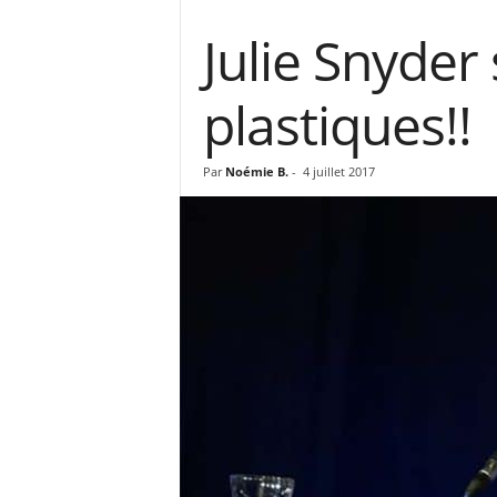
Julie Snyder
plastiques!!
Par
Noémie B.
-
4 juillet 2017