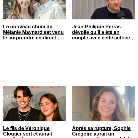
Le nouveau chum de
Jean-Philippe Perras
Mélanie Maynard est venu
dévoile qu’il a été en
le surprendre en direct
couple avec cette actrice
pour ses 50 ans
connue du Québec
Le fils de Véronique
Après sa rupture, Sophie
Cloutier sort et aurait
Grégoire aurait un