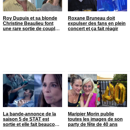
Roy Dupuis et sa blonde
Roxane Bruneau doit
Christine Beaulieu font
expulser des fans en plein
une rare sortie de couple
concert et ça fait réagir
sur le tapis rouge
La bande-annonce de la
Maripier Morin publie
saison 5 de STAT est
toutes les images de son
sortie et elle fait beaucoup
party de fête de 40 ans
réagir