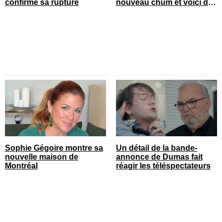
confirmé sa rupture
nouveau chum et voici de
qui il s’agit
Sophie Gégoire montre sa
Un détail de la bande-
nouvelle maison de
annonce de Dumas fait
Montréal
réagir les téléspectateurs