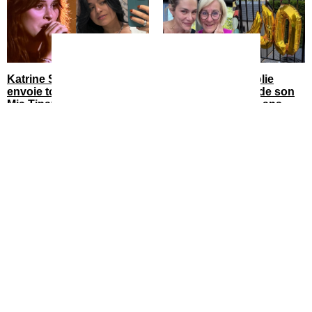
Katrine Sansregret sort et
Maripier Morin publie
envoie tout un message à
toutes les images de son
Mia Tinayre
party de fête de 40 ans
You can close this ad in 5 seconds