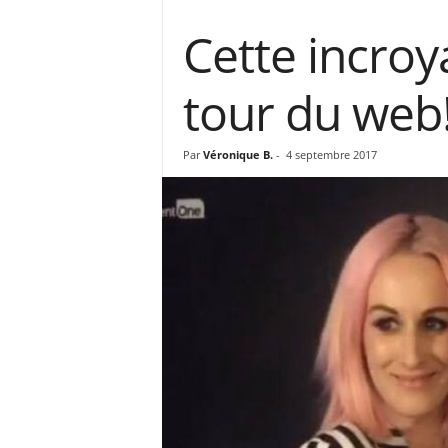
Cette incroya
tour du web!
Par
Véronique B.
-
4 septembre 2017