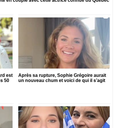
 été en couple avec cette actrice connue du Québec
rd est
Après sa rupture, Sophie Grégoire aurait
es 50
un nouveau chum et voici de qui il s’agit