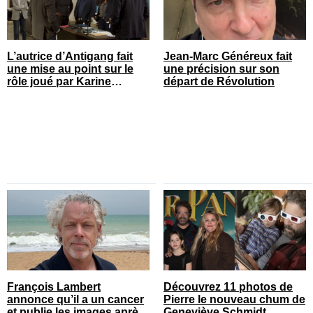
L’autrice d’Antigang fait
Jean-Marc Généreux fait
une mise au point sur le
une précision sur son
rôle joué par Karine
départ de Révolution
Gonthier-Hyndman dans la
série
François Lambert
Découvrez 11 photos de
annonce qu’il a un cancer
Pierre le nouveau chum de
et publie les images après
Geneviève Schmidt