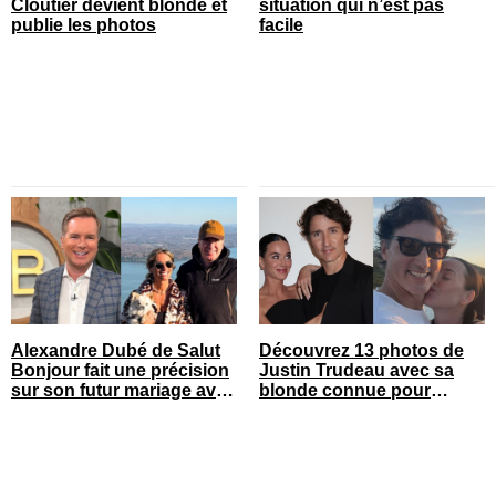
Cloutier devient blonde et
situation qui n’est pas
publie les photos
facile
Alexandre Dubé de Salut
Découvrez 13 photos de
Bonjour fait une précision
Justin Trudeau avec sa
sur son futur mariage avec
blonde connue pour
sa blonde
célébrer leur 1 an de
couple