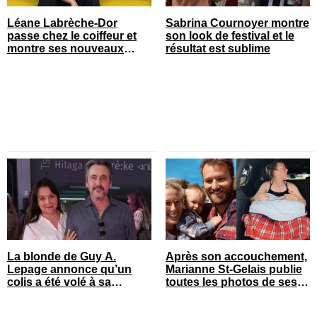
Léane Labrèche-Dor
Sabrina Cournoyer montre
passe chez le coiffeur et
son look de festival et le
montre ses nouveaux
résultat est sublime
cheveux
La blonde de Guy A.
Après son accouchement,
Lepage annonce qu’un
Marianne St-Gelais publie
colis a été volé à sa
toutes les photos de ses
maison
vacances en famille