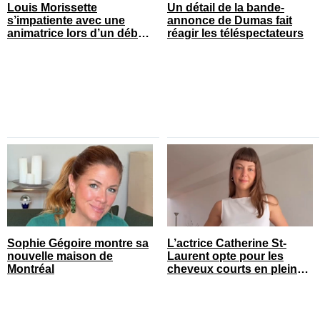
Louis Morissette
Un détail de la bande-
s’impatiente avec une
annonce de Dumas fait
animatrice lors d’un débat
réagir les téléspectateurs
tendu
Sophie Gégoire montre sa
L’actrice Catherine St-
nouvelle maison de
Laurent opte pour les
Montréal
cheveux courts en pleine
saison estivale