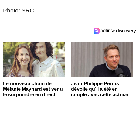
Photo: SRC
Le nouveau chum de
Jean-Philippe Perras
Mélanie Maynard est venu
dévoile qu’il a été en
le surprendre en direct
couple avec cette actrice
pour ses 50 ans
connue du Québec