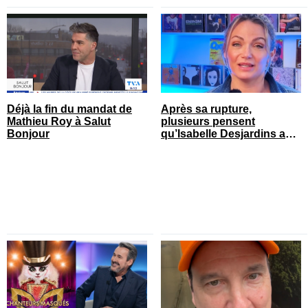
Déjà la fin du mandat de
Après sa rupture,
Mathieu Roy à Salut
plusieurs pensent
Bonjour
qu’Isabelle Desjardins a
retrouvé l’amour