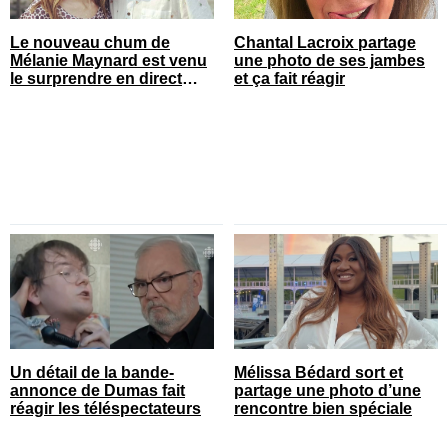
Le nouveau chum de
Chantal Lacroix partage
Mélanie Maynard est venu
une photo de ses jambes
le surprendre en direct
et ça fait réagir
pour ses 50 ans
Un détail de la bande-
Mélissa Bédard sort et
annonce de Dumas fait
partage une photo d’une
réagir les téléspectateurs
rencontre bien spéciale