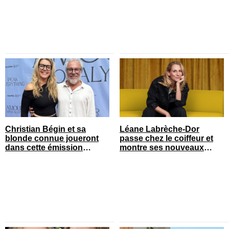
Christian Bégin et sa
Léane Labrèche-Dor
blonde connue joueront
passe chez le coiffeur et
dans cette émission
montre ses nouveaux
populaire
cheveux