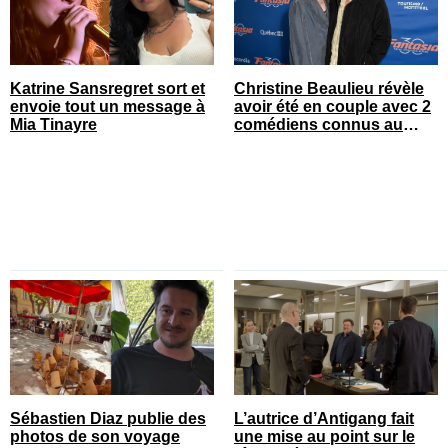
Katrine Sansregret sort et
Christine Beaulieu révèle
envoie tout un message à
avoir été en couple avec 2
Mia Tinayre
comédiens connus au
Québec
Sébastien Diaz publie des
L’autrice d’Antigang fait
photos de son voyage
une mise au point sur le