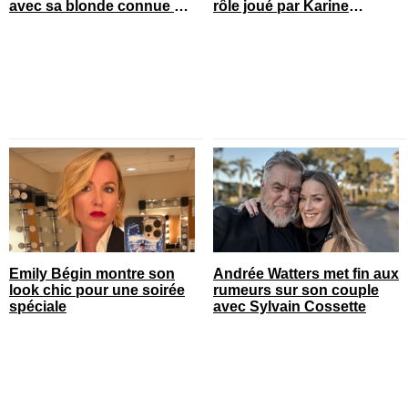
avec sa blonde connue en
rôle joué par Karine
France
Gonthier-Hyndman dans la
série
Emily Bégin montre son
Andrée Watters met fin aux
look chic pour une soirée
rumeurs sur son couple
spéciale
avec Sylvain Cossette