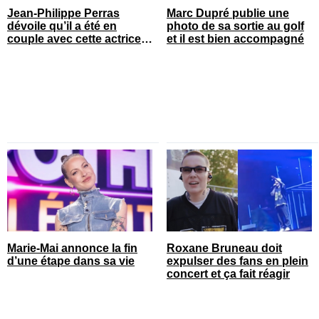
Jean-Philippe Perras
Marc Dupré publie une
dévoile qu’il a été en
photo de sa sortie au golf
couple avec cette actrice
et il est bien accompagné
connue du Québec
Marie-Mai annonce la fin
Roxane Bruneau doit
d’une étape dans sa vie
expulser des fans en plein
concert et ça fait réagir