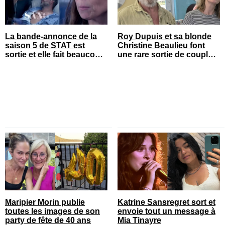
La bande-annonce de la
Roy Dupuis et sa blonde
saison 5 de STAT est
Christine Beaulieu font
sortie et elle fait beaucoup
une rare sortie de couple
réagir
sur le tapis rouge
Maripier Morin publie
Katrine Sansregret sort et
toutes les images de son
envoie tout un message à
party de fête de 40 ans
Mia Tinayre