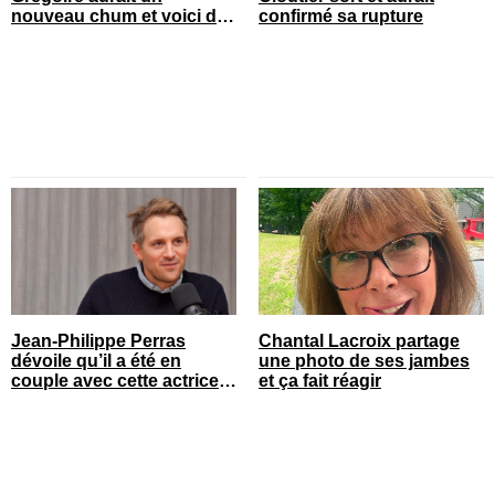
nouveau chum et voici de
confirmé sa rupture
qui il s’agit
Jean-Philippe Perras
Chantal Lacroix partage
dévoile qu’il a été en
une photo de ses jambes
couple avec cette actrice
et ça fait réagir
connue du Québec