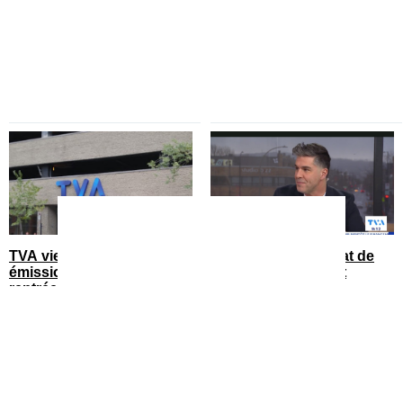
TVA vient d’annoncer une
Déjà la fin du mandat de
émission spéciale pour la
Mathieu Roy à Salut
rentrée
Bonjour
You can close this ad in 5 seconds