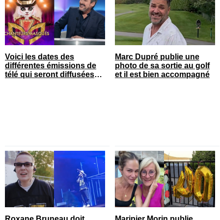
Voici les dates des
Marc Dupré publie une
différentes émissions de
photo de sa sortie au golf
télé qui seront diffusées
et il est bien accompagné
bientôt
Roxane Bruneau doit
Maripier Morin publie