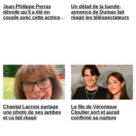
Jean-Philippe Perras
Un détail de la bande-
dévoile qu’il a été en
annonce de Dumas fait
couple avec cette actrice
réagir les téléspectateurs
connue du Québec
Chantal Lacroix partage
Le fils de Véronique
une photo de ses jambes
Cloutier sort et aurait
et ça fait réagir
confirmé sa rupture