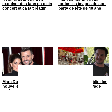
expulser des fans en plein
toutes les images de son
concert et ça fait réagir
party de fête de 40 ans
Marc Dupré dévoile un
Sébastien Diaz publie des
nouvel élément sur sa
photos de son voyage
rupture avec Anne-Marie
avec sa blonde connue en
France
You can close this ad in 5 seconds