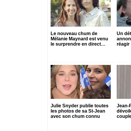
Le nouveau chum de
Un dét
Mélanie Maynard est venu
annon
le surprendre en direct
réagir
pour ses 50 ans
Julie Snyder publie toutes
Jean-P
les photos de sa St-Jean
dévoile
avec son chum connu
couple
connu