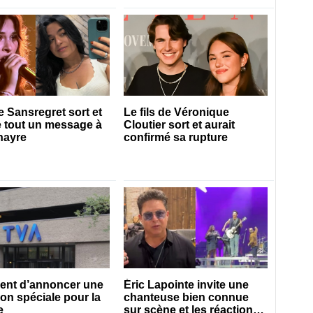
e Sansregret sort et
Le fils de Véronique
 tout un message à
Cloutier sort et aurait
nayre
confirmé sa rupture
ient d’annoncer une
Éric Lapointe invite une
on spéciale pour la
chanteuse bien connue
e
sur scène et les réactions