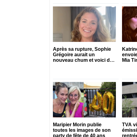
Après sa rupture, Sophie
Katrin
Grégoire aurait un
envoie
nouveau chum et voici de
Mia Ti
qui il s’agit
Maripier Morin publie
TVA v
toutes les images de son
émissi
party de fête de 40 ans
rentré