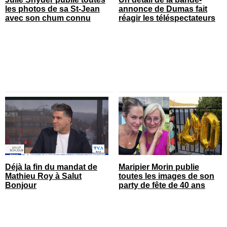
les photos de sa St-Jean
annonce de Dumas fait
avec son chum connu
réagir les téléspectateurs
Déjà la fin du mandat de
Maripier Morin publie
Mathieu Roy à Salut
toutes les images de son
Bonjour
party de fête de 40 ans