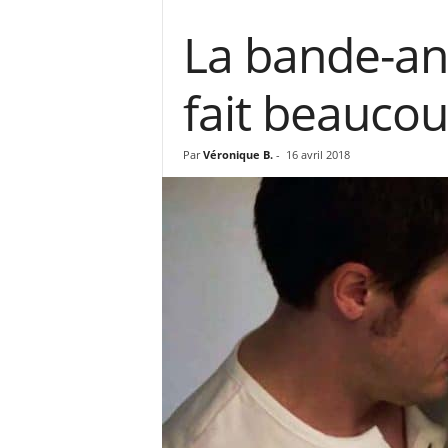
La bande-ann
fait beaucou
Par
Véronique B.
-
16 avril 2018