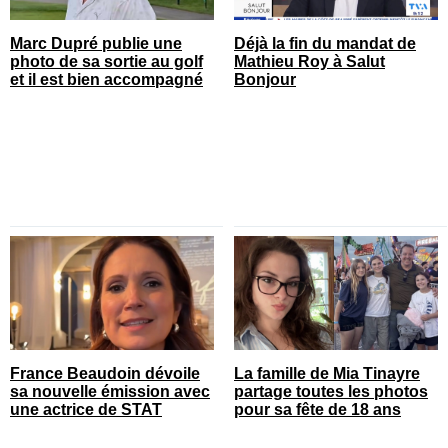
Marc Dupré publie une
Déjà la fin du mandat de
photo de sa sortie au golf
Mathieu Roy à Salut
et il est bien accompagné
Bonjour
France Beaudoin dévoile
La famille de Mia Tinayre
sa nouvelle émission avec
partage toutes les photos
une actrice de STAT
pour sa fête de 18 ans