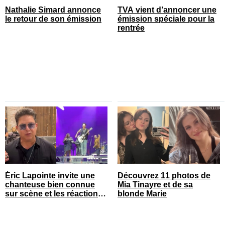
Nathalie Simard annonce
TVA vient d’annoncer une
le retour de son émission
émission spéciale pour la
rentrée
Éric Lapointe invite une
Découvrez 11 photos de
chanteuse bien connue
Mia Tinayre et de sa
sur scène et les réactions
blonde Marie
sont nombreuses