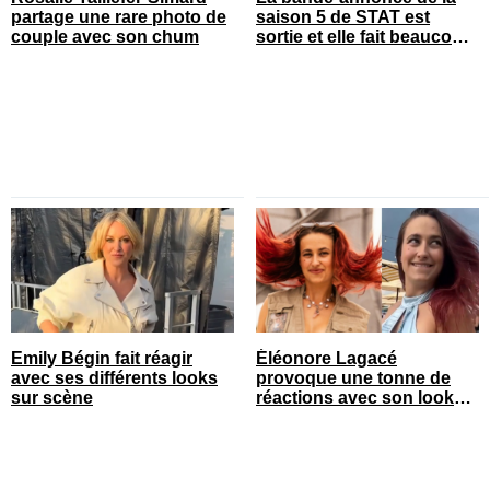
partage une rare photo de
saison 5 de STAT est
couple avec son chum
sortie et elle fait beaucoup
réagir
Emily Bégin fait réagir
Éléonore Lagacé
avec ses différents looks
provoque une tonne de
sur scène
réactions avec son look
court de festival