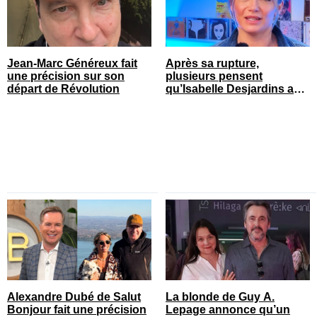
Jean-Marc Généreux fait
Après sa rupture,
une précision sur son
plusieurs pensent
départ de Révolution
qu’Isabelle Desjardins a
retrouvé l’amour
Alexandre Dubé de Salut
La blonde de Guy A.
Bonjour fait une précision
Lepage annonce qu’un