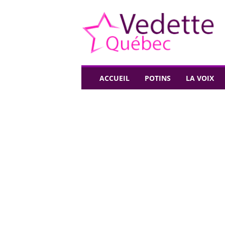
V
e
d
e
t
t
e
ACCUEIL
POTINS
LA VOIX
Q
u
é
b
e
c