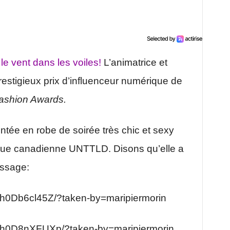
 le vent dans les voiles!
L’animatrice et
restigieux prix d’influenceur numérique de
Fashion Awards.
entée en robe de soirée très chic et sexy
que canadienne UNTTLD. Disons qu’elle a
assage:
Bh0Db6cl45Z/?taken-by=maripiermorin
/Bh0D8nXFUXp/?taken-by=maripiermorin