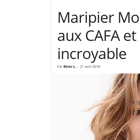
Maripier Mor
aux CAFA et 
incroyable
Par
Rémi L.
-
21 avril 2018