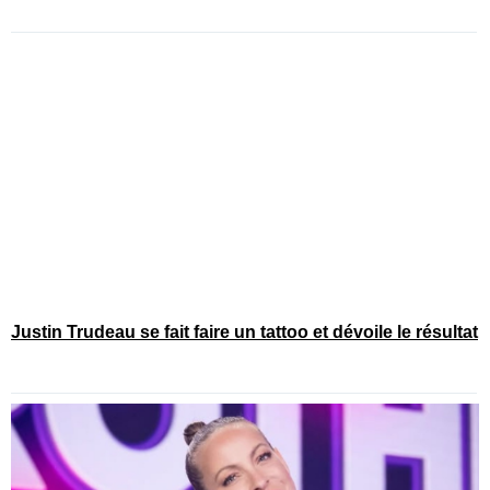
Justin Trudeau se fait faire un tattoo et dévoile le résultat