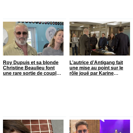
Roy Dupuis et sa blonde
L’autrice d’Antigang fait
Christine Beaulieu font
une mise au point sur le
une rare sortie de couple
rôle joué par Karine
sur le tapis rouge
Gonthier-Hyndman dans la
série