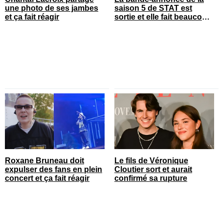
une photo de ses jambes
saison 5 de STAT est
et ça fait réagir
sortie et elle fait beaucoup
réagir
Roxane Bruneau doit
Le fils de Véronique
expulser des fans en plein
Cloutier sort et aurait
concert et ça fait réagir
confirmé sa rupture