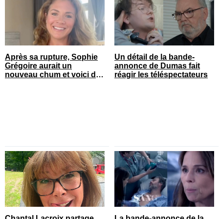
Après sa rupture, Sophie
Un détail de la bande-
Grégoire aurait un
annonce de Dumas fait
nouveau chum et voici de
réagir les téléspectateurs
qui il s’agit
Chantal Lacroix partage
La bande-annonce de la